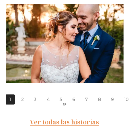
1
2
3
4
5
6
7
8
9
10
Ver todas las historias