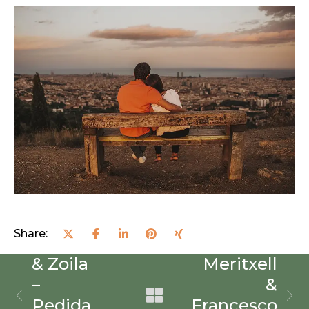
Share:
Ignacio
& Zoila
Meritxell
–
&
Pedida
Francesco